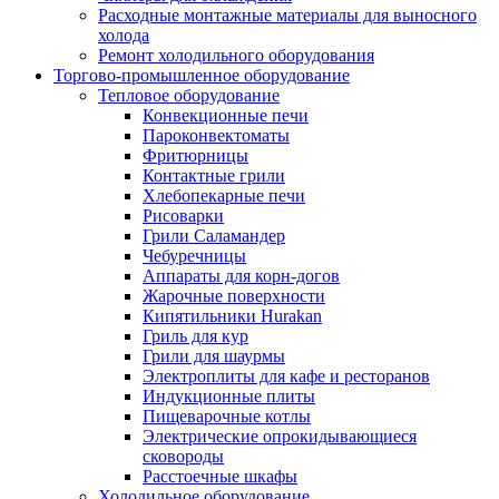
Расходные монтажные материалы для выносного
холода
Ремонт холодильного оборудования
Торгово-промышленное оборудование
Тепловое оборудование
Конвекционные печи
Пароконвектоматы
Фритюрницы
Контактные грили
Хлебопекарные печи
Рисоварки
Грили Саламандер
Чебуречницы
Аппараты для корн-догов
Жарочные поверхности
Кипятильники Hurakan
Гриль для кур
Грили для шаурмы
Электроплиты для кафе и ресторанов
Индукционные плиты
Пищеварочные котлы
Электрические опрокидывающиеся
сковороды
Расстоечные шкафы
Холодильное оборудование