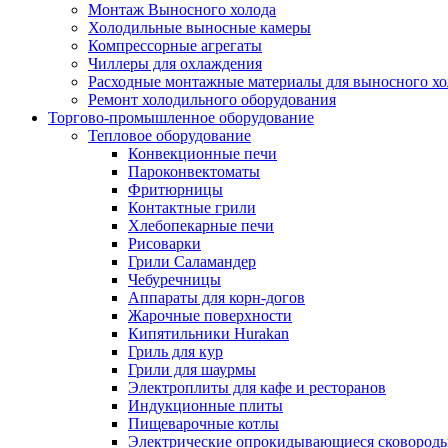
Монтаж Выносного холода
Холодильные выносные камеры
Компрессорные агрегаты
Чиллеры для охлаждения
Расходные монтажные материалы для выносного хо
Ремонт холодильного оборудования
Торгово-промышленное оборудование
Тепловое оборудование
Конвекционные печи
Пароконвектоматы
Фритюрницы
Контактные грили
Хлебопекарные печи
Рисоварки
Грили Саламандер
Чебуречницы
Аппараты для корн-догов
Жарочные поверхности
Кипятильники Hurakan
Гриль для кур
Грили для шаурмы
Электроплиты для кафе и ресторанов
Индукционные плиты
Пищеварочные котлы
Электрические опрокидывающиеся сковород