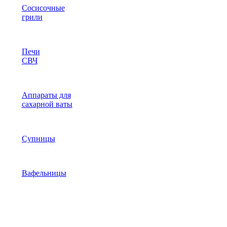
Сосисочные
грили
Печи
СВЧ
Аппараты для
сахарной ваты
Супницы
Вафельницы