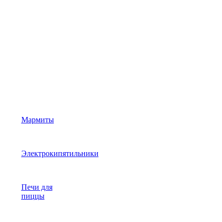
Мармиты
Электрокипятильники
Печи для
пиццы