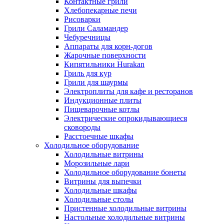
Контактные грили
Хлебопекарные печи
Рисоварки
Грили Саламандер
Чебуречницы
Аппараты для корн-догов
Жарочные поверхности
Кипятильники Hurakan
Гриль для кур
Грили для шаурмы
Электроплиты для кафе и ресторанов
Индукционные плиты
Пищеварочные котлы
Электрические опрокидывающиеся
сковороды
Расстоечные шкафы
Холодильное оборудование
Холодильные витрины
Морозильные лари
Холодильное оборудование бонеты
Витрины для выпечки
Холодильные шкафы
Холодильные столы
Пристенные холодильные витрины
Настольные холодильные витрины